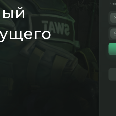
Чт
ный
дущего